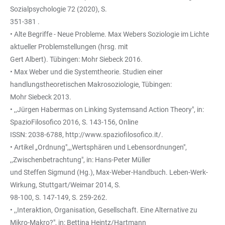
Sozialpsychologie 72 (2020), S.
351-381 .
• Alte Begriffe - Neue Probleme. Max Webers Soziologie im Lichte
aktueller Problemstellungen (hrsg. mit
Gert Albert). Tübingen: Mohr Siebeck 2016.
• Max Weber und die Systemtheorie. Studien einer
handlungstheoretischen Makrosoziologie, Tübingen:
Mohr Siebeck 2013.
• ,,Jürgen Habermas on Linking Systemsand Action Theory", in:
SpazioFilosofico 2016, S. 143-156, Online
ISSN: 2038-6788,
http://www.spaziofilosofico.it/
.
• Artikel „Ordnung",,,Wertsphären und Lebensordnungen",
,,Zwischenbetrachtung", in: Hans-Peter Müller
und Steffen Sigmund (Hg.), Max-Weber-Handbuch. Leben-Werk-
Wirkung, Stuttgart/Weimar 2014, S.
98-100, S. 147-149, S. 259-262.
• ,,Interaktion, Organisation, Gesellschaft. Eine Alternative zu
Mikro-Makro?", in: Bettina Heintz/Hartmann