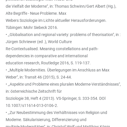
die Vielfalt der Moderne", in: Thomas Schwinn/Gert Albert (Hg.),
Alte Begriffe - Neue Probleme. Max
Webers Soziologie im Lichte aktueller Herausforderungen.
Tübingen: Mohr Siebeck 2016.
• ,,Globalisation and regional variety: problems of theorisation", in :
Jürgen Schriewer (ed .), World Culture
Re-Contextualised. Meaning constellations and path-
dependencies in comparative and international
education research, Routledge 2016, S. 119-137.
• ,,Multiple Modernities. Überlegungen im Anschluss an Max
Weber", in: Transit 46 (2015), S. 24-44.
• ,,Aspekte und Probleme eines pluralen Moderne-Verständnisses",
in: österreichische Zeitschrift für
Soziologie 38, Heft 4 (2013). VS-Springer, S. 333-354. DOl
10.1007/s11614-013-0106-2.
• ,,Zur Neubestimmung des Verhältnisses von Religion und
Modeme. Säkularisierung, Differenzierung und
multiple Modernitäten", in: Christof Wolf und Matthias König