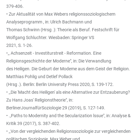
379-406.
• Zur Aktualität von Max Webers religionssoziologischem
Analyseprogramm , in: Ulrich Bachmann und
Thomas Schwinn (Hrsg .): Theorie als Beruf. Festschrift für
Wolfgang Schluchter. Wiesbaden: Springer VS
2021, S. 1-26.
•,, Achsenzeit - Investiturstreit - Reformation. Eine
Religionsgeschichte der Moderne", in: Die Verwandlung
des Heiligen. Die Geburt der Modeme aus dem Geist der Religion.
Matthias Pohlig und Detlef Pollack
(Hrsg .). Berlin: Berlin University Press 2020, S. 139-172.
• ,,Die 'Macht des Heiligen' als eine Alternative zur Entzauberung?
Zu Hans Joas' Religionstheorie", in:
BerlinerJournalfürSoziologie 29 (2019), S. 127-149.
• .,Paths to Modernity and the Secularization lssue", in: Analyse &
Kritik 39 (2017), S. 387-402.
• ,,Von der vergleichenden Religionssoziologie zur vergleichenden
politischen Soziologie. Max Weber und