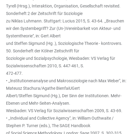
Tyrell (Hrsg.), Interaktion, Organisation, Gesellschaft revisited.
Sonderheft 2 der Zeitschrift für Soziologie
zu Niklas Luhmann. Stuttgart: Lucius 2015, S. 43-64. ,,Brauchen
wir den Systembegriff? Zur (Un-)Vereinbarkeit von Akteur- und
Systemtheorie", in: Gert Albert
und Steffen Sigmund (Hg .), Soziologische Theorie - kontrovers.
50. Sonderheft der Kölner Zeitschrift für
Soziologie und Sozialpsychologie, Wiesbaden: VS Verlag für
Sozialwissenschaften 2010, S. 447-461, S.
472-477.
• ,,lnstitutionenanalyse und Makrosoziologie nach Max Weber", in:
Mateusz Stachura/Agathe BienfaiUGert
Albert/Steffen Sigmund (Hg.), Der Sinn der Institutionen. Mehr-
Ebenen und Mehr-Seiten-Analysen.
Wiesbaden: VS Verlag für Sozialwissenschaften 2009, S. 43-69.
• ,,Individual and Collective Agency", in: William Outhwaite /
Stephen P. Turner (eds.), The SAGE Handbook
of Social Science Methodology, London: Sage 2007, S. 302-315.