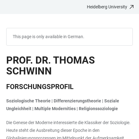
Heidelberg University
JUMP
OPEN
OPEN
ACCESSIBILITY
TO
MAIN
SEARCH
LINKS
MAIN
NAVIGATION
FORM
CONTENT
This page is only available in German.
PROF. DR. THOMAS
SCHWINN
FORSCHUNGSPROFIL
Soziologische Theorie | Differenzierungstheorie | Soziale
Ungleichheit | Multiple Modernities | Religionssoziologie
Die Genese der Moderne interessierte die Klassiker der Soziologie.
Heute steht die Ausbreitung dieser Epoche in den
Globalisierungsprozessen im Mittelpunkt der Aufmerksamkeit.