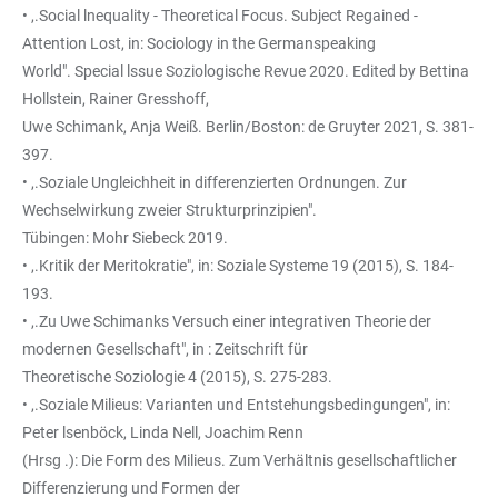
• ,.Social lnequality - Theoretical Focus. Subject Regained -
Attention Lost, in: Sociology in the Germanspeaking
World". Special lssue Soziologische Revue 2020. Edited by Bettina
Hollstein, Rainer Gresshoff,
Uwe Schimank, Anja Weiß. Berlin/Boston: de Gruyter 2021, S. 381-
397.
• ,.Soziale Ungleichheit in differenzierten Ordnungen. Zur
Wechselwirkung zweier Strukturprinzipien".
Tübingen: Mohr Siebeck 2019.
• ,.Kritik der Meritokratie", in: Soziale Systeme 19 (2015), S. 184-
193.
• ,.Zu Uwe Schimanks Versuch einer integrativen Theorie der
modernen Gesellschaft", in : Zeitschrift für
Theoretische Soziologie 4 (2015), S. 275-283.
• ,.Soziale Milieus: Varianten und Entstehungsbedingungen", in:
Peter lsenböck, Linda Nell, Joachim Renn
(Hrsg .): Die Form des Milieus. Zum Verhältnis gesellschaftlicher
Differenzierung und Formen der