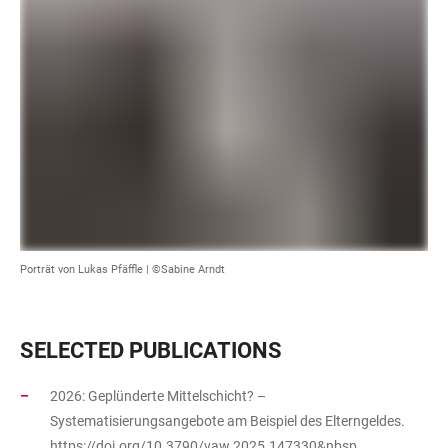
Porträt von Lukas Pfäffle | ©Sabine Arndt
SELECTED PUBLICATIONS
2026: Geplünderte Mittelschicht? –
Systematisierungsangebote am Beispiel des Elterngeldes.
https://doi.org/10.3790/vaw.2025.147330&nbsp