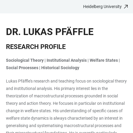
Heidelberg University
JUMP
OPEN
OPEN
ACCESSIBILITY
TO
MAIN
SEARCH
LINKS
MAIN
NAVIGATION
FORM
DR. LUKAS PFÄFFLE
CONTENT
RESEARCH PROFILE
Sociological Theory | Institutional Analysis | Welfare States |
Social Processes | Historical Sociology
Lukas Pfäffle's research and teaching focus on sociological theory
and institutional analysis. His primary interest lies in the
theorization of macrostructural processes grounded in social
theory and action theory. He focuses in particular on institutional
change in welfare states. His understanding of specific cases of
welfare state dynamics is always characterised by an interest in
generalising and systematising macrostructural processes and