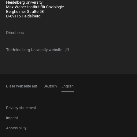
Heidelberg University
Max-Weber-Institut für Soziologie
Bergheimer Straße 58
D-69115 Heidelberg
Directions
To Heidelberg University website
Diese Webseite auf
Deutsch
English
LANGUAGES
FOOTER
Privacy statement
LEGAL
Imprint
Accessibility